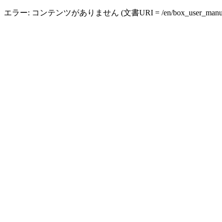
エラー: コンテンツがありません (文書URI = /en/box_user_manual_s