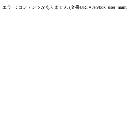
エラー: コンテンツがありません (文書URI = /en/box_user_manual_shar