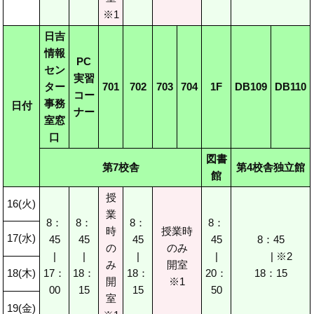
※1
日吉
情報
PC
セン
実習
ター
701
702
703
704
1F
DB109
DB110
コー
事務
日付
ナー
室窓
口
図書
第7校舎
第4校舎独立館
館
授
16(火)
業
8：
8：
8：
8：
時
授業時
17(水)
45
45
45
45
8：45
の
のみ
|
|
|
|
| ※2
み
開室
18(木)
17：
18：
18：
20：
18：15
開
※1
00
15
15
50
室
19(金)