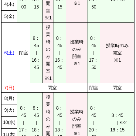
開
※1
4(木)
00
15
15
50
室
5(金)
※1
授
業
8：
8：
8：
時
授業時
45
45
45
授業時のみ
の
のみ
6(土)
閉室
|
|
|
開室
み
開室
16：
16：
17：
※1
開
※1
45
45
50
室
※1
7(日)
閉室
閉室
閉室
授
8(月)
業
8：
8：
8：
8：
9(火)
時
授業時
45
45
45
45
8：45
の
のみ
10(水)
|
|
|
|
| ※2
み
開室
17：
18：
18：
20：
18：15
開
※1
11(木)