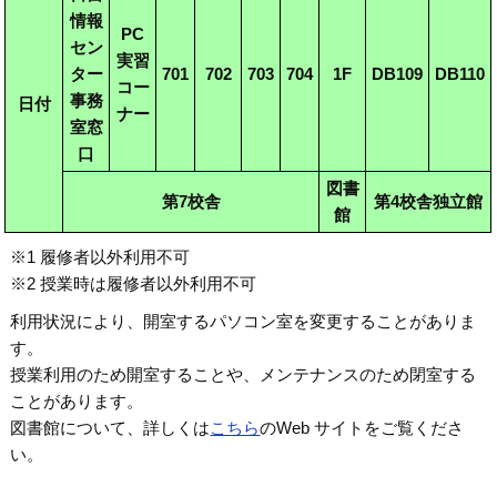
情報
PC
セン
実習
ター
701
702
703
704
1F
DB109
DB110
コー
事務
日付
ナー
室窓
口
図書
第7校舎
第4校舎独立館
館
※1 履修者以外利用不可
※2 授業時は履修者以外利用不可
利用状況により、開室するパソコン室を変更することがありま
す。
授業利用のため開室することや、メンテナンスのため閉室する
ことがあります。
図書館について、詳しくは
こちら
のWeb サイトをご覧くださ
い。