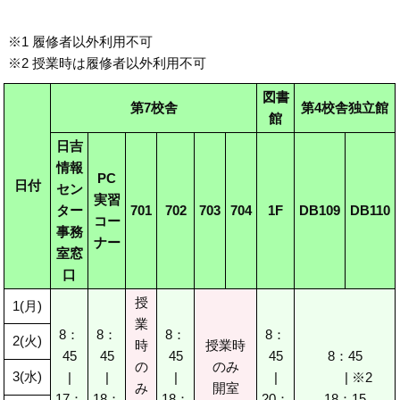
※1 履修者以外利用不可
※2 授業時は履修者以外利用不可
図書
第7校舎
第4校舎独立館
館
日吉
情報
PC
日付
セン
実習
ター
701
702
703
704
1F
DB109
DB110
コー
事務
ナー
室窓
口
授
1(月)
業
8：
8：
8：
8：
2(火)
時
授業時
45
45
45
45
8：45
の
のみ
3(水)
|
|
|
|
| ※2
み
開室
17：
18：
18：
20：
18：15