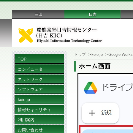
三田
日吉
トップ
>
keio.jp
>
Google Works
TOP
ホーム画面
コンピュータ
ネットワーク
ソフトウェア
keio.jp
情報セキュリティ
利用案内
お問い合わせ