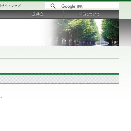
サイトマップ
芝共立
KICについて
す。