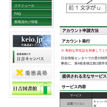
スケジュール
FAQ
教職員向け情報
アカウント申請方法
アカウント発行
※ 有効な学生証を持参してく
日吉情報センターでの受付時
事前に、第4校舎独立館1階学
提供される主なサービス
サービス内容
サービス
キャンパス
設置パソコン
用