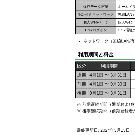
保存データ容量
ホームド
認証付きネットワーク
無線LAN 
個人Webページ
個人Web
Unixログイン
Unix環
ネットワーク（無線LAN/
利用期間と料金
区分
利用期間
通期
4月1日 〜 3月31日
前期
4月1日 〜 9月30日
後期
9月1日 〜 3月31日
※ 前期継続期間（通期および後
※ 後期継続期間（前期登録者が
最終更新日: 2024年3月13日