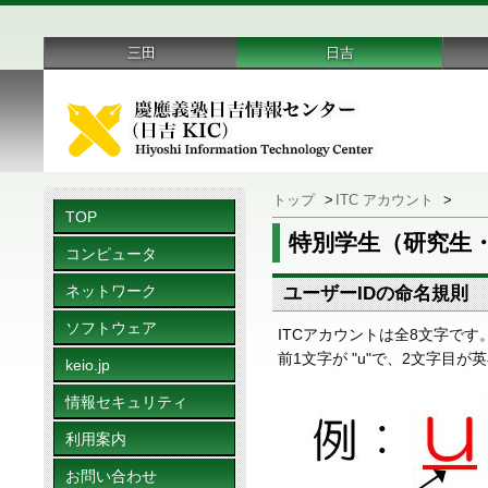
三田
日吉
トップ
>
ITC アカウント
>
TOP
特別学生（研究生
コンピュータ
ネットワーク
ユーザーIDの命名規則
ソフトウェア
ITCアカウントは全8文字です
前1文字が "u"で、2文字
keio.jp
情報セキュリティ
利用案内
お問い合わせ