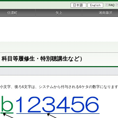
FAQ
信濃町
矢上
湘南藤沢
・科目等履修生・特別聴講生など）
。
目が英小文字、後ろ6文字は、システムから付与される6ケタの数字になりま