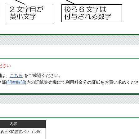
ださい
間は、
こちら
をご確認ください。
生部
(開室時間)
内の証紙券売機にて利用料金分の証紙をお買い求めくだ
内容
内のKIC設置パソコン利