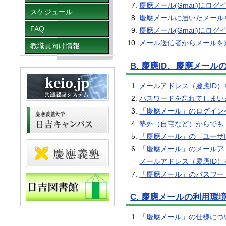
慶應メール(Gmail)にロ
スケジュール
慶應メールに届いたメール
FAQ
慶應メール(Gmail)に
メール送信者からメールを
教職員向け情報
B. 慶應ID、慶應メー
メールアドレス（慶應ID
パスワードを忘れてしまい
「慶應メール」のログイン
塾外（自宅など）からでも
「慶應メール」の「ユーザ
「慶應メール」のメールア
メールアドレス（慶應ID
「慶應メール」のパスワー
C. 慶應メールの利用環
「慶應メール」の仕様につ