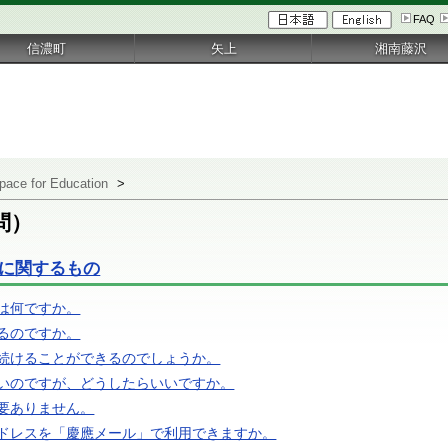
FAQ
信濃町
矢上
湘南藤沢
pace for Education
>
問）
l）に関するもの
は何ですか。
るのですか。
続けることができるのでしょうか。
いのですが、どうしたらいいですか。
要ありません。
ドレスを「慶應メール」で利用できますか。