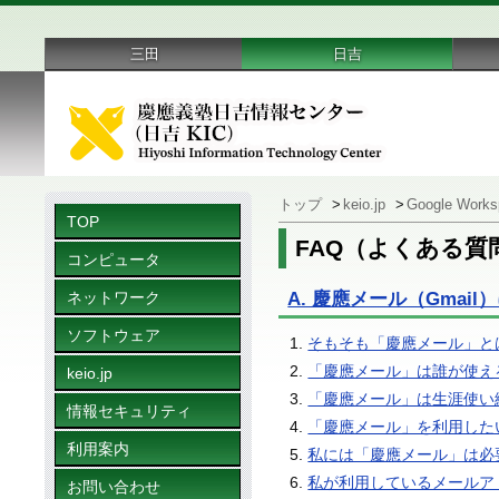
三田
日吉
トップ
>
keio.jp
>
Google Works
TOP
FAQ（よくある質
コンピュータ
ネットワーク
A. 慶應メール（Gmai
ソフトウェア
そもそも「慶應メール」と
「慶應メール」は誰が使え
keio.jp
「慶應メール」は生涯使い
情報セキュリティ
「慶應メール」を利用した
利用案内
私には「慶應メール」は必
私が利用しているメールア
お問い合わせ