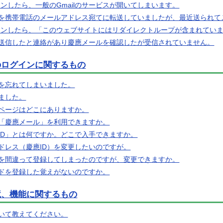
グインしたら、一般のGmailのサービスが開いてしまいます。
を携帯電話のメールアドレス宛てに転送していましたが、最近送られて
ログインしたら、「このウェブサイトにはリダイレクトループが含まれてい
送信したと連絡があり慶應メールを確認したが受信されていません。
ルのログインに関するもの
）を忘れてしまいました。
ました。
ページはどこにありますか。
「慶應メール」を利用できますか。
ID」とは何ですか。どこで入手できますか。
ドレス（慶應ID）を変更したいのですが。
）を間違って登録してしまったのですが、変更できますか。
ドを登録した覚えがないのですか。
境、機能に関するもの
いて教えてください。