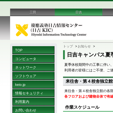
三田
日吉
トップ
>
お知らせ
>
TOP
日吉キャンパス夏
コンピュータ
夏季休校期間中の工事に伴い
ネットワーク
利用者の皆様にはご不便、ご
ソフトウェア
来往舎・第４校舎独立館
keio.jp
来往舎・第４校舎独立館の各
情報セキュリティ
各フロアおよび建物全体で有線L
利用案内
作業スケジュール
お問い合わせ