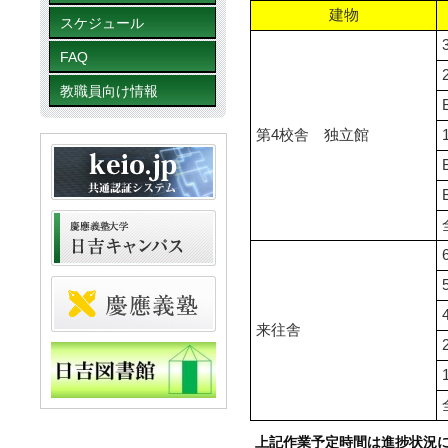
建物
スケジュール
FAQ
教職員向け情報
第4校舎 独立館
来往舎
上記作業予定時間は進捗状況