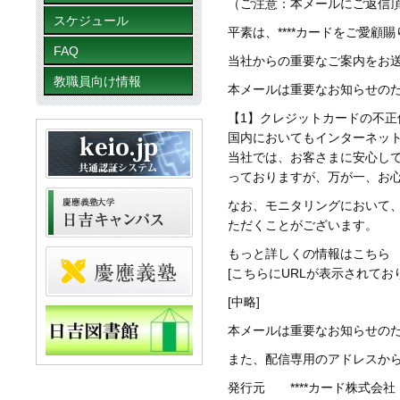
（ご注意：本メールにご返信
スケジュール
平素は、****カードをご愛顧
FAQ
当社からの重要なご案内をお
教職員向け情報
本メールは重要なお知らせの
【1】クレジットカードの不正
国内においてもインターネッ
当社では、お客さまに安心して
っておりますが、万が一、お
なお、モニタリングにおいて
ただくことがございます。
もっと詳しくの情報はこちら
[こちらにURLが表示されてお
[中略]
本メールは重要なお知らせの
また、配信専用のアドレスか
発行元 ****カード株式会社