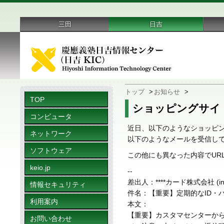
三田
日吉
トップ
>
お知らせ
>
TOP
ショッピングサイ
コンピュータ
近日、以下のようなショッピ
ネットワーク
以下のようなメールを受信して
ソフトウェア
この他にも異なった内容でUR
keio.jp
--
差出人：****カード株式会社 (info@ma
情報セキュリティ
件名：【重要】定期的なID・
利用案内
本文：
【重要】カスタマセンターか
お問い合わせ