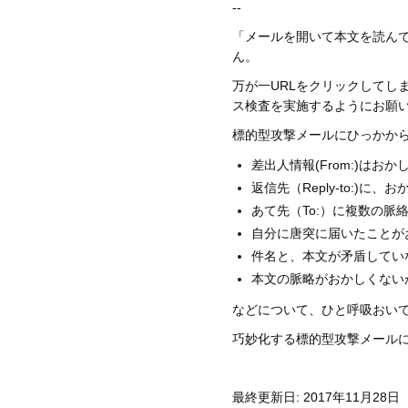
--
「メールを開いて本文を読ん
ん。
万が一URLをクリックしてし
ス検査を実施するようにお願
標的型攻撃メールにひっかから
差出人情報(From:)は
返信先（Reply-to:)
あて先（To:）に複数の
自分に唐突に届いたことが
件名と、本文が矛盾してい
本文の脈略がおかしくない
などについて、ひと呼吸おい
巧妙化する標的型攻撃メール
最終更新日: 2017年11月28日