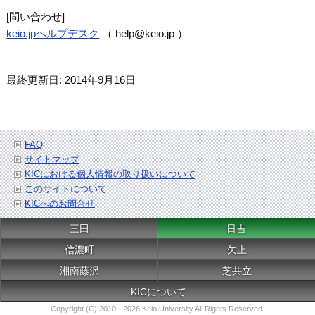
[問い合わせ]
keio.jpヘルプデスク
（
help@keio.jp
）
最終更新日: 2014年9月16日
FAQ
サイトマップ
KICにおける個人情報の取り扱いについて
このサイトについて
KICへのお問合せ
三田
日吉
信濃町
矢上
湘南藤沢
芝共立
KICについて
Copyright (C) 2010 - 2026 Keio University All Rights Reserved.