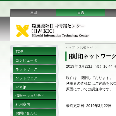
三田
日吉
トップ
>
お知らせ
>
TOP
[復旧]ネットワー
コンピュータ
2019年 3月22日（金）16
ネットワーク
現在は、復旧しております。
ソフトウェア
利用者の皆様にはご迷惑をお
keio.jp
原因については調査中です。
情報セキュリティ
利用案内
最終更新日: 2019年3月22日
お問い合わせ