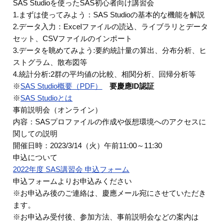
SAS Studioを使ったSAS初心者向け講習会
1.まずは使ってみよう：SAS Studioの基本的な機能を解説
2.データ入力：Excelファイルの読込、ライブラリとデータ
セット、CSVファイルのインポート
3.データを眺めてみよう:要約統計量の算出、分布分析、ヒ
ストグラム、散布図等
4.統計分析:2群の平均値の比較、相関分析、回帰分析等
※
SAS Studio概要（PDF）
要慶應ID認証
※
SAS Studioとは
事前説明会（オンライン）
内容：SASプロファイルの作成や仮想環境へのアクセスに
関しての説明
開催日時：2023/3/14（火）午前11:00～11:30
申込について
2022年度 SAS講習会 申込フォーム
申込フォームよりお申込みください
※お申込み後のご連絡は、慶應メール宛にさせていただき
ます。
※お申込み受付後、参加方法、事前説明会などの案内は