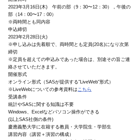
2023年3月16日(木) 午前の部（9：30〜12：30），午後の
部（14：00〜17：00）
※両時間とも同内容
申込締切
2023年2月28日(火)
※申し込みは先着順で、両時間とも定員(20名)になり次第
締切
※定員を超えての申込みであった場合は、別途その旨ご連
絡させていただきます。
開催形式
オンライン形式（SASが提供する"LiveWeb"形式）
※LiveWebについての参考資料は
こちら
受講条件
統計やSASに関する知識は不要
Windows、Excelなどパソコン操作ができる
(以上SAS社側の条件)
慶應義塾大学に在籍する教員・大学院生・学部生
講習内容（講習＋演習の構成）