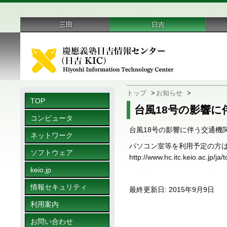
三田
日吉
トップ
>
お知らせ
>
TOP
台風18号の影響に
コンピュータ
台風18号の影響に伴う交通機
ネットワーク
パソコン室等を利用予定の方は
ソフトウェア
http://www.hc.itc.keio.ac.jp/ja
keio.jp
情報セキュリティ
最終更新日: 2015年9月9日
利用案内
お問い合わせ