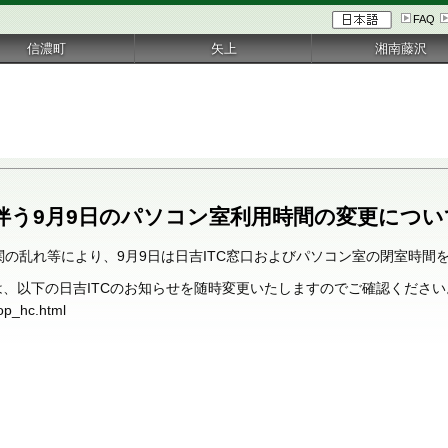
FAQ
信濃町
矢上
湘南藤沢
伴う9月9日のパソコン室利用時間の変更につい
関の乱れ等により、9月9日は日吉ITC窓口およびパソコン室の閉室時間
、以下の日吉ITCのお知らせを随時変更いたしますのでご確認ください
/top_hc.html